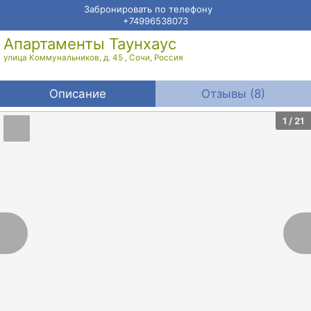
Забронировать по телефону
+74996538073
Апартаменты Таунхаус
улица Коммунальников, д. 45
,
Сочи
,
Россия
Описание
Отзывы (8)
1
/ 21