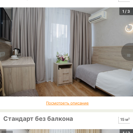
1
/ 3
Посмотреть описание
Стандарт без балкона
2
15 м