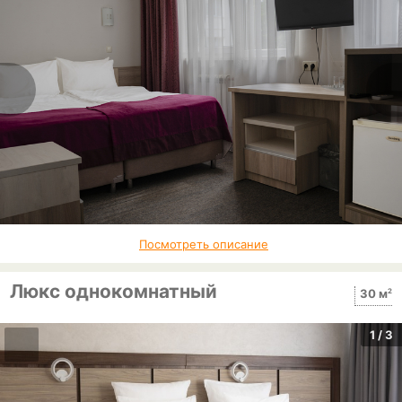
Посмотреть описание
Люкс однокомнатный
2
30 м
1
/ 3