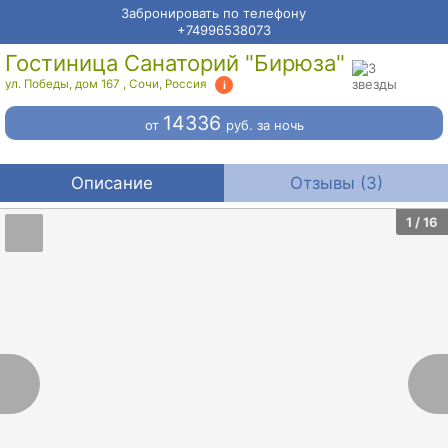
Забронировать по телефону
+74996538073
Гостиница Санаторий "Бирюза"
ул. Победы, дом 167
,
Сочи
,
Россия
14336
от
руб.
за ночь
Описание
Отзывы (3)
1
/ 16